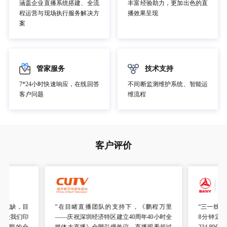
涵盖企业直播系统搭建、全流
丰富经验助力，更加出色的直
程运营与现场执行服务解决方
播效果呈现
案
管家服务
技术支持
7*24小时快速响应，在线回答
不间断监测维护系统、智能运
客户问题
维流程
客户评价
可或缺，目
“在目睹直播团队的支持下，《鹏程万里
“三一线上
量让我们印
——庆祝深圳经济特区建立40周年40小时全
8分钟定
持长期的合
媒体大直播》全网引爆热议，直播观看超过
234.8