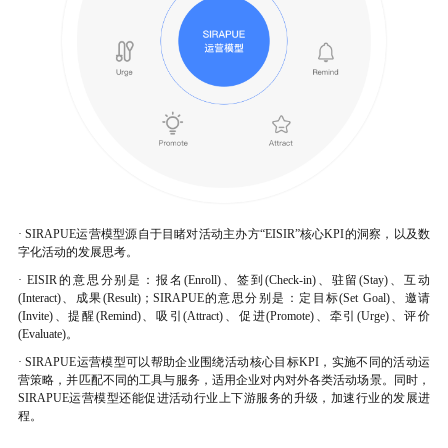
· SIRAPUE运营模型源自于目睹对活动主办方“EISIR”核心KPI的洞察，以及数
字化活动的发展思考。
·
EISIR的意思分别是：报名(Enroll)、签到(Check-in)、驻留
(
Stay
)
、互动
(
Interact
)
、成果
(
Result
)
；SIRAPUE的意思分别是：定目标
(
Set Goal
)
、邀请
(
Invite
)
、提醒
(
Remind
)
、吸引
(
Attract
)
、促进
(
Promote
)
、牵引
(
Urge
)
、评价
(
Evaluate
)
。
·
SIRAPUE运营模型可以帮助企业围绕活动核心目标KPI，实施不同的活动运
营策略，并匹配不同的工具与服务，适用企业对内对外各类活动场景。同时，
SIRAPUE运营模型还能促进活动行业上下游服务的升级，加速行业的发展进
程。