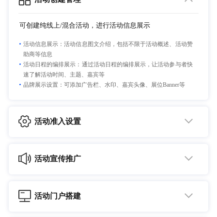
可创建纯线上/混合活动，进行活动信息展示
活动信息展示：活动信息图文介绍，包括不限于活动概述、活动赞
助商等信息
活动日程的编排展示：通过活动日程的编排展示，让活动参与者快
速了解活动时间、主题、嘉宾等
品牌展示设置：可添加广告栏、水印、嘉宾头像、展位Banner等
活动准入设置
通过用户注册与门票灵活管理准入参与者权限
创建门票：支持管理角色从活动管理后台创建设置门票，可以设置
活动宣传推广
门票类型、票价、参会者参与权限等
企业可以更便捷、高效地宣发推广活动
门票类别：组织者可为线下和线上与会者创建不同的门票类型和价
格，可分成公开票和私人门票
支持邮件、短信、微信公众号模板消息等，定向推送活动消息宣传
门票级别：不同级别的门票，权限不同，适合大型活动中不同角色
活动门户搭建
活动邀请卡、分享榜单等激励用户分享转发
的权限设置
用户可在活动门户查看活动信息，进行注册、活动报名
支持分发转播到抖音、快手、哔哩哔哩、虎牙、斗鱼等200+视频媒