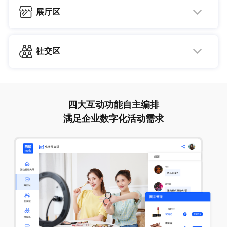
论，适用于圆桌座谈、研讨会、闭门会议等场景
播出
展厅区
“列表直播”模式，支持直播播出预先录制好的内容，搭建一个大型
活动主办方可利用“展厅区”为赞助商搭建线上数字化展位。
支持公开及私密观看
的、多人观看的视频放映厅
展位能够让赞助商展示品牌、产品信息，并且与客户建立联
支持多嘉宾跨地域同时在线视频连麦交流，观众可举手连麦加入讨
可面向全球参与者，无延迟观看
系、交流
论
社交区
嘉宾可共享电脑桌面、音视频、文档，并在文档中进行批注，可同
社交区可以帮助大家在活动中结识更多人，支持活动参与者
支持创建多个展位，可按优先级优先展示
步录制视频
进行自动随机或有针对性地面对面视频社交，在线匹配
支持通过图文及视频播放等，展示品牌及产品信息
多种画面布局，支持宫格视图与演讲者视图切换
支持商品管理，实现外链到企业自建平台或者第三方电商平台
参与者在活动中可与其他观众进行社交互动，支持随机匹配或基于
参会者参观展位并表达兴趣，赞助商可以获取客户信息
四大互动功能自主编排
门票类型的匹配，与匹配到的参与者进行交流
支持向其他活动参与者发起会议，1V1视频会话申请
满足企业数字化活动需求
支持编辑修改个人信息，设置名片，分享给其他参会者