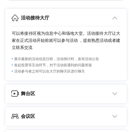
活动接待大厅
可以将接待区视为信息中心和场地大堂。活动接待大厅让大
家在正式活动开始前就可以参与活动 ，提前熟悉活动或者建
立联系交流
展示最新的活动信息日程，活动倒计时，发布活动公告
发起投票等互动环节，对于活动前遇到的问题答疑
活动参与者之间可以在大厅的聊天区进行聊天
舞台区
“数字化大舞台”，活动组织者可以在舞台区举办无延时、多
人观看的大型数字化活动
会议区
支持推流直播，可以在任何地点借助目睹直播助手软件或第三方
活动组织者可以在会议区举办对外公开活动“多人圆桌论
OBS推流工具发起数字化活动
坛”及对内闭门活动“视频会议”，可同时进行多个会议或者讨
支持拉流直播，可以从第三方直播源拉取视频直播内容，在舞台区