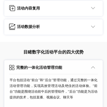
体平台，微信、微博、钉钉、华为welink等社交平台分享转发播放
注册报名：不同身份用户有不同的报名通道，用户注册后，在活动
活动内容复用
门户，可选择加入直播或者观看往届精彩活动
将直播画面实时转录成视频文件，支持回放
活动信息展示：展示各类活动信息，包括主办方、演讲者、赞助商
信息、展位信息、活动日程安排等
云剪辑：云端剪辑活动视频花絮、精彩片段
活动合集：点击进入往届活动合集展示，查看更多活动，提高内容
活动数据分析
视频章节打点：为活动视频标注章节，方便参与者更好的回看
多次复用价值
活动各项数据统计分析，生成可视化报告
文档打点：通过文档与视频结合，更好地标记文档内容
邮件或短信发送：设置自动发送邮件或者短信，推送回看通知
呈现观看时长、实时观看人数、观众地域分布、观看设备、观众来
源等
目睹数字化活动平台的四大优势
可通过筛选条件，多维度分析各项数据
完整的一体化活动管理功能
平台包括活动“前台”和“后台”管理功能，通过完整的一体化
活动管理功能，实现高效管理活动及绝佳的活动体验。“前
台”功能是围绕活动前中后的管理组件，“后台”功能是为活动
提供的技术，包括直播、视频会议、聊天等