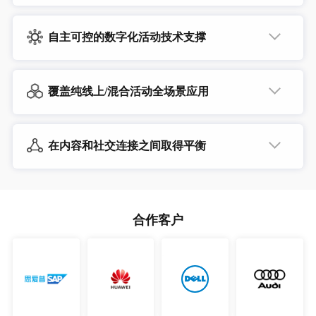
自主可控的数字化活动技术支撑
拥有自主可控的底层数字化活动音视频技术，包括超高清视
频云、全球智能调度与分发系统、视频智能、视频流处理技
术、企业级流媒体分发（E-CDN）、海外节点加速优化、智
覆盖纯线上/混合活动全场景应用
能监控预警
拥有五大数字化活动空间，可灵活自主编排，适用于所有类
型、形态、规模的活动，例如大型会议活动、闭门会议、研
讨会、圆桌论坛、访谈、公司销售会议、演出活动、招聘活
在内容和社交连接之间取得平衡
动等
平台将重点放在人与人之间实时的、面对面的互动上，而不
是单一的以PPT为中心，或者人物视觉效果上，用户的整体
互动体验感强果上，用户的整体互动体验感强
合作客户