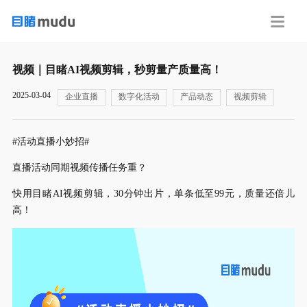
视频｜目睹AI视频剪辑，秒剪量产质量高！
2025-03-04
企业直播
数字化活动
产品动态
视频剪辑
#活动直播小妙招#
直播活动同期视频传播任务重？
快用目睹AI视频剪辑，30分钟出片，单条低至99元，质量还倍儿
高！