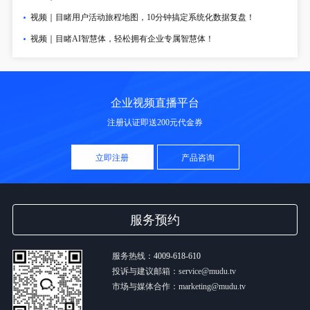
视频｜目睹用户活动旅程地图，10分钟搞定系统化数据复盘！
视频｜目睹AI智慧体，轻松拥有企业专属智慧体！
企业视频直播平台
注册认证即送200元代金券
立即注册
产品咨询
服务预约
服务热线：
4009-618-610
投诉与建议邮箱：service@mudu.tv
市场与媒体合作：marketing@mudu.tv