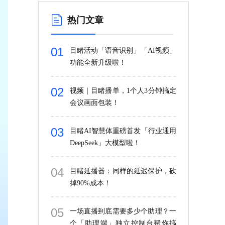
热门文章
01
目睹活动「语音识别」「AI视频」
功能全新升级啦！
02
视频｜目睹播单，1个人3分钟搞定
会议画面包装！
03
目睹AI智慧体重磅首发「行业通用
DeepSeek」大模型啦！
04
目睹延播器：同样的延迟保护，砍
掉90%成本！
05
一场直播到底需要多少个助理？一
个「助理端」独立控制台帮你搞